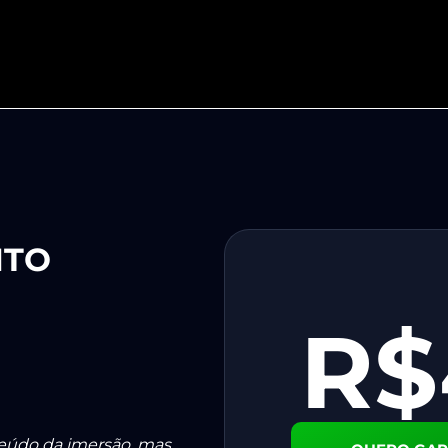
NTO
R$
eúdo da imersão, mas