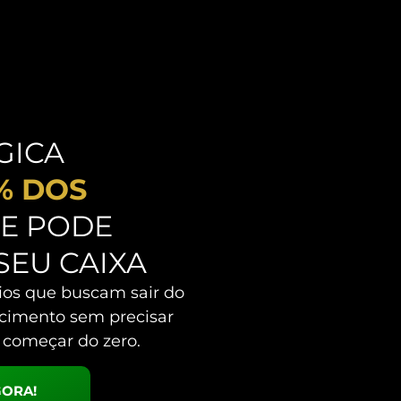
GICA
% DOS
E PODE
SEU CAIXA
rios que buscam sair do
escimento sem precisar
 começar do zero.
GORA!