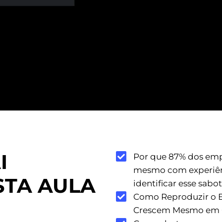
I
Por que 87% dos emp
mesmo com experiênc
STA AULA
identificar esse sabo
Como Reproduzir o E
Crescem Mesmo em Cr