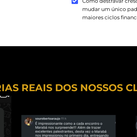
Como destravar cresc
mudar um único padrã
maiores ciclos financ
IAS REAIS DOS NOSSOS C