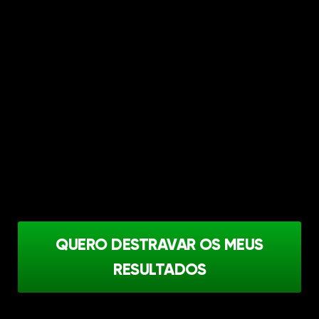
receberá acesso instantâneo ao
conteúdo do curso. Comece a aprender
e implementar as estratégias
imediatamente.
TRANSFORME SUA VIDA
Com a minha orientação e as estratégias
comprovadas que você aprenderá, você
estará no caminho certo para
transformar sua vida pessoal e
profissional.
QUERO DESTRAVAR OS MEUS
RESULTADOS