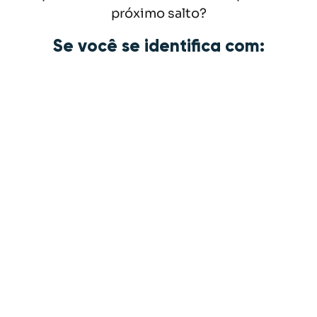
próximo salto?
Se você se identifica com:
Um desejo de crescimento
pessoal e profissional
A busca por um propósito em seu