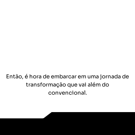
trabalho e vida pessoal
A sensação de que, apesar dos
resultados, você pode ir ainda
mais longe
Então, é hora de embarcar em uma jornada de
transformação que vai além do
convencional.