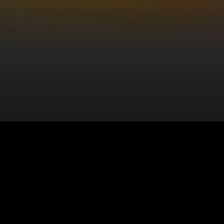
Membros fundadores ganham
vantagens
Mais de 60% de desconto adquirindo
agora
e desconto nos outros programas.
Plano Anual
12x R$ 103,08
De
R$ 2500,00
por
ou R$ 997,00 à vista
QUERO DESTRAVAR OS MEUS