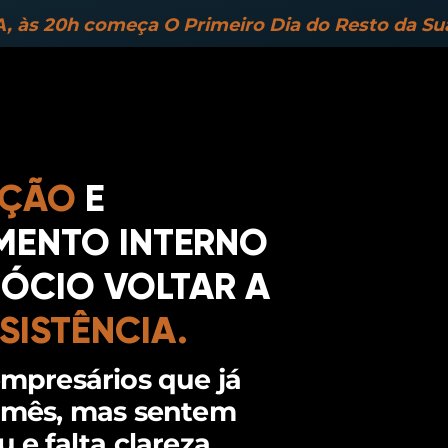
, às 20h começa
O Primeiro Dia do Resto da Sua
AÇÃO
E
MENTO INTERNO
GÓCIO VOLTAR A
ISTÊNCIA.
empresários que já
r mês, mas sentem
 e falta clareza