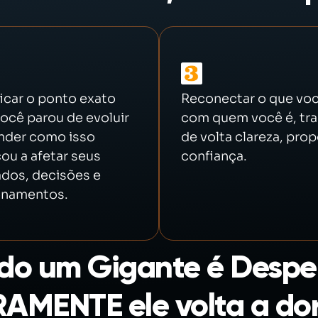
ficar o ponto exato
Reconectar o que voc
ocê parou de evoluir
com quem você é, tr
nder como isso
de volta clareza, prop
u a afetar seus
confiança.
ados, decisões e
onamentos.
o um Gigante é Despe
AMENTE ele volta a dor