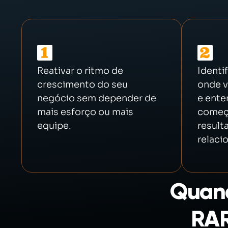
Reativar o ritmo de
Identi
crescimento do seu
onde v
negócio sem depender de
e ente
mais esforço ou mais
começo
equipe.
result
relaci
Quand
RAR