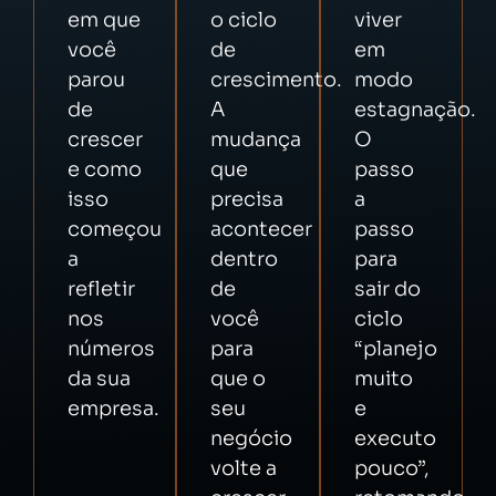
em que
o ciclo
viver
você
de
em
parou
crescimento.
modo
de
A
estagnação.
crescer
mudança
O
e como
que
passo
isso
precisa
a
começou
acontecer
passo
a
dentro
para
refletir
de
sair do
nos
você
ciclo
números
para
“planejo
da sua
que o
muito
empresa.
seu
e
negócio
executo
volte a
pouco”,