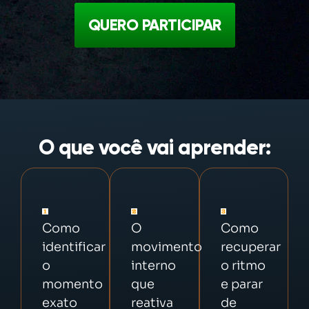
QUERO PARTICIPAR
O que você vai aprender:
Como
O
Como
identificar
movimento
recuperar
o
interno
o ritmo
momento
que
e parar
exato
reativa
de